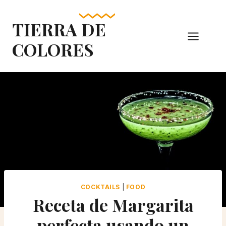
Skip
to
TIERRA DE
content
COLORES
COCKTAILS
|
FOOD
Receta de Margarita
perfecta usando un