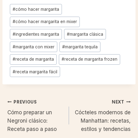
Post
#
cómo hacer margarita
Tags:
#
cómo hacer margarita en mixer
#
ingredientes margarita
#
margarita clásica
#
margarita con mixer
#
margarita tequila
#
receta de margarita
#
receta de margarita frozen
#
receta margarita fácil
Post
PREVIOUS
NEXT
Cómo preparar un
Cócteles modernos de
navigation
Negroni clásico:
Manhattan: recetas,
Receta paso a paso
estilos y tendencias