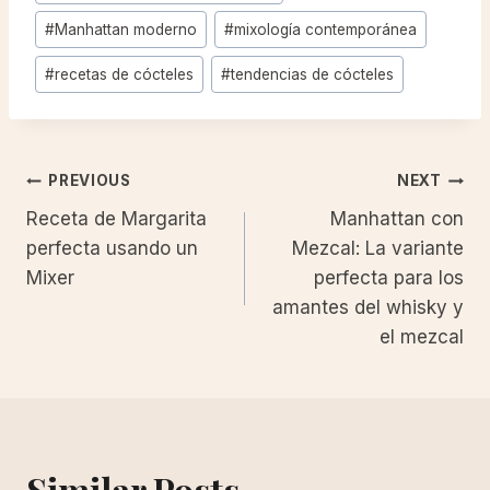
#
Manhattan moderno
#
mixología contemporánea
#
recetas de cócteles
#
tendencias de cócteles
Post
PREVIOUS
NEXT
Receta de Margarita
Manhattan con
navigation
perfecta usando un
Mezcal: La variante
Mixer
perfecta para los
amantes del whisky y
el mezcal
Similar Posts