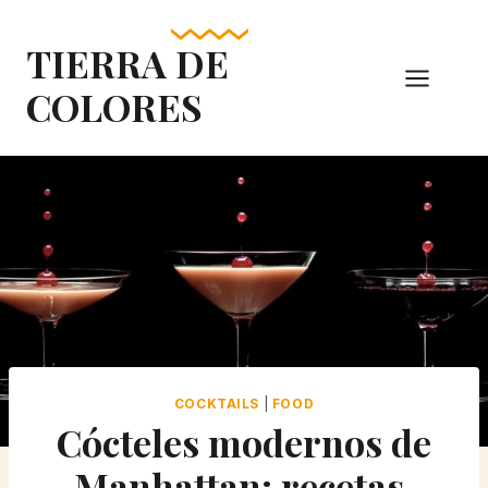
Skip
to
TIERRA DE
content
COLORES
COCKTAILS
|
FOOD
Cócteles modernos de
Manhattan: recetas,