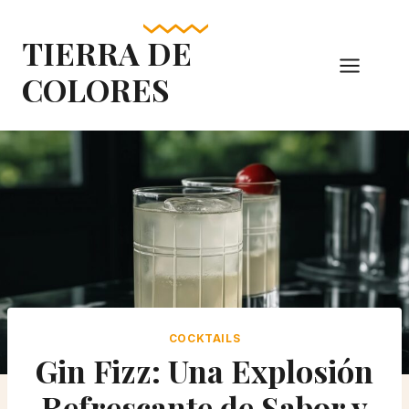
Skip
to
TIERRA DE
content
COLORES
COCKTAILS
Gin Fizz: Una Explosión
Refrescante de Sabor y