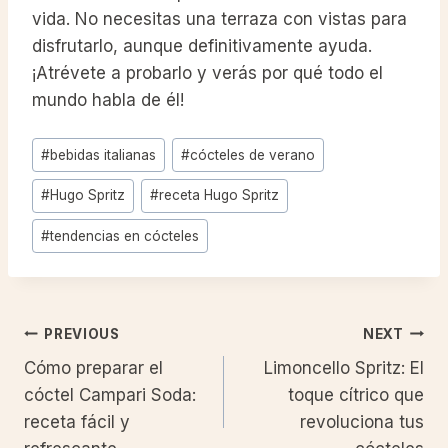
vida. No necesitas una terraza con vistas para
disfrutarlo, aunque definitivamente ayuda.
¡Atrévete a probarlo y verás por qué todo el
mundo habla de él!
Post
#
bebidas italianas
#
cócteles de verano
Tags:
#
Hugo Spritz
#
receta Hugo Spritz
#
tendencias en cócteles
Post
PREVIOUS
NEXT
Cómo preparar el
Limoncello Spritz: El
navigation
cóctel Campari Soda:
toque cítrico que
receta fácil y
revoluciona tus