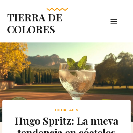
Skip
to
TIERRA DE
content
COLORES
COCKTAILS
Hugo Spritz: La nueva
tendencia en cócteles