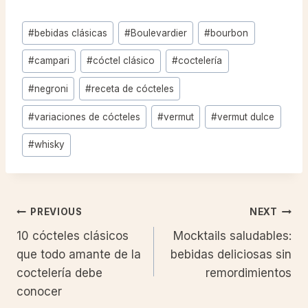
Post
#
bebidas clásicas
#
Boulevardier
#
bourbon
Tags:
#
campari
#
cóctel clásico
#
coctelería
#
negroni
#
receta de cócteles
#
variaciones de cócteles
#
vermut
#
vermut dulce
#
whisky
Post
PREVIOUS
NEXT
10 cócteles clásicos
Mocktails saludables:
navigation
que todo amante de la
bebidas deliciosas sin
coctelería debe
remordimientos
conocer