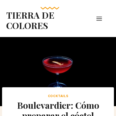
Skip
to
TIERRA DE
content
COLORES
COCKTAILS
Boulevardier: Cómo
preparar el cóctel