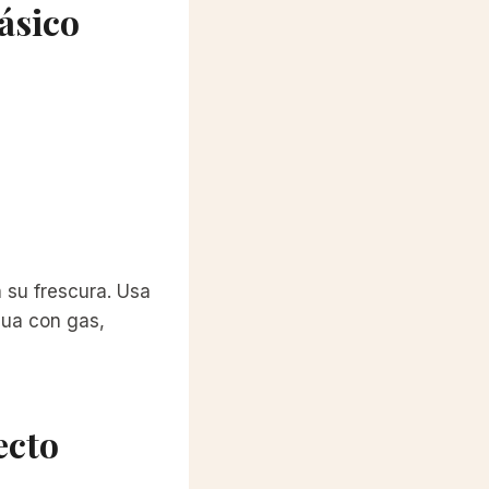
ásico
n su frescura. Usa
gua con gas,
ecto