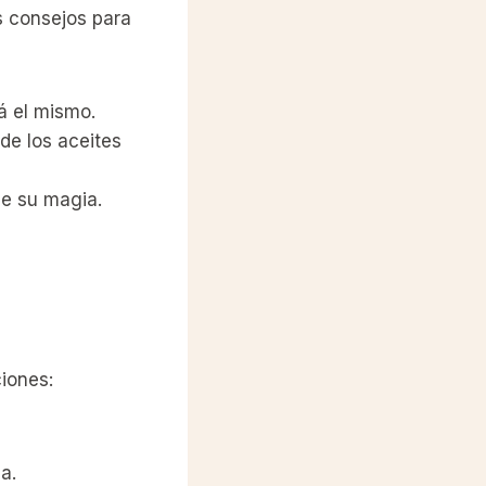
s consejos para
á el mismo.
de los aceites
de su magia.
iones:
a.