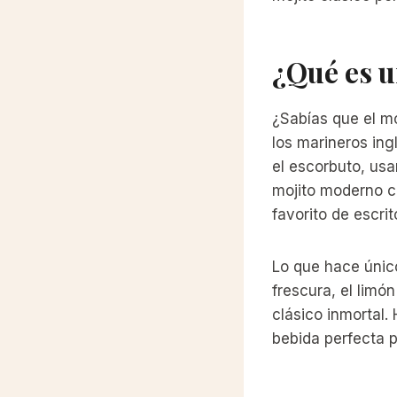
¿Qué es u
¿Sabías que el mo
los marineros in
el escorbuto, usa
mojito moderno c
favorito de escr
Lo que hace único
frescura, el limó
clásico inmortal.
bebida perfecta p