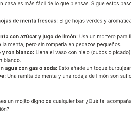
n casa es más fácil de lo que piensas. Sigue estos paso
hojas de menta frescas:
Elige hojas verdes y aromática
enta con azúcar y jugo de limón:
Usa un mortero para li
e la menta, pero sin romperla en pedazos pequeños.
 y ron blanco:
Llena el vaso con hielo (cubos o picado
n blanco.
n agua con gas o soda:
Esto añade un toque burbujean
ve:
Una ramita de menta y una rodaja de limón son sufic
.
ienes un mojito digno de cualquier bar. ¿Qué tal acompañ
ión?