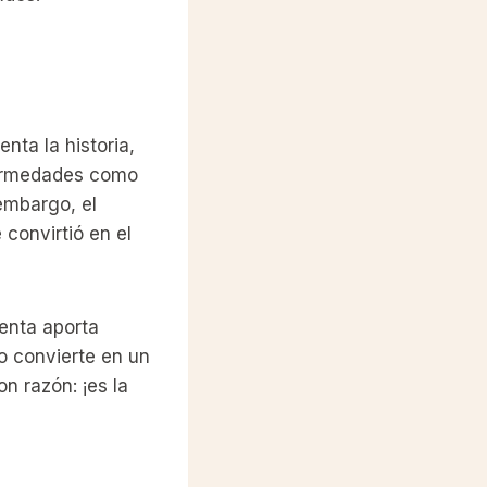
nta la historia,
fermedades como
embargo, el
onvirtió en el
enta aporta
lo convierte en un
n razón: ¡es la