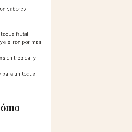
 con sabores
oque frutal.
uye el ron por más
sión tropical y
e para un toque
 cómo