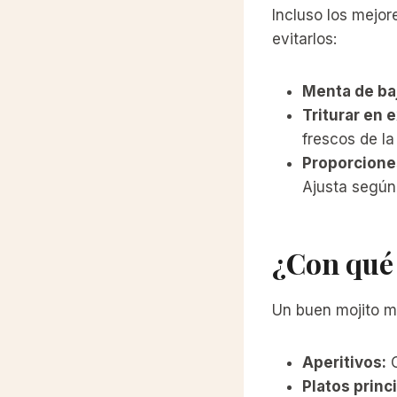
Incluso los mejor
evitarlos:
Menta de baj
Triturar en 
frescos de la
Proporcione
Ajusta según
¿Con qué
Un buen mojito m
Aperitivos:
C
Platos princ