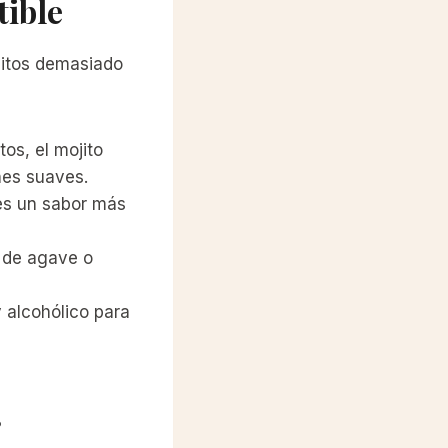
tible
jitos demasiado
os, el mojito
nes suaves.
res un sabor más
e de agave o
y alcohólico para
r