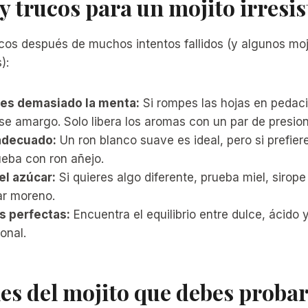
y trucos para un mojito irresis
ucos después de muchos intentos fallidos (y algunos mo
):
s demasiado la menta:
Si rompes las hojas en pedacit
se amargo. Solo libera los aromas con un par de presio
 adecuado:
Un ron blanco suave es ideal, pero si prefie
ueba con ron añejo.
el azúcar:
Si quieres algo diferente, prueba miel, sirop
ar moreno.
s perfectas:
Encuentra el equilibrio entre dulce, ácido 
onal.
es del mojito que debes proba