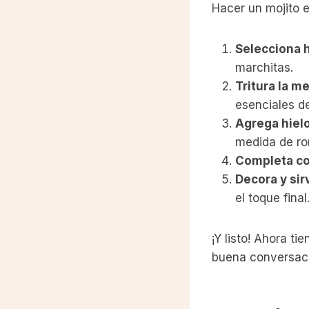
Hacer un mojito e
Selecciona 
marchitas.
Tritura la m
esenciales d
Agrega hielo
medida de ro
Completa co
Decora y sir
el toque final
¡Y listo! Ahora t
buena conversac