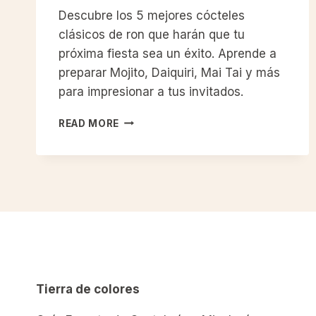
Descubre los 5 mejores cócteles
clásicos de ron que harán que tu
próxima fiesta sea un éxito. Aprende a
preparar Mojito, Daiquiri, Mai Tai y más
para impresionar a tus invitados.
LOS
READ MORE
5
MEJORES
CÓCTELES
CLÁSICOS
DE
RON
PARA
SORPRENDER
EN
TU
PRÓXIMA
Tierra de colores
FIESTA