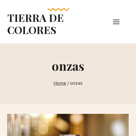
Skip
to
TIERRA DE
content
COLORES
onzas
Home
/
onzas