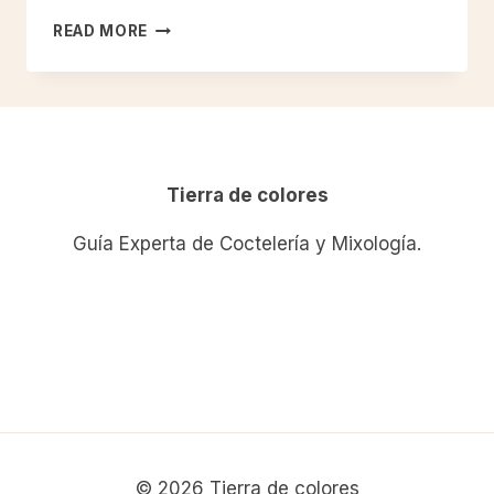
¿POR
READ MORE
QUÉ
SE
USAN
ONZAS
Y
NO
MILILITROS
Tierra de colores
EN
LOS
Guía Experta de Coctelería y Mixología.
COCKTELES?
© 2026 Tierra de colores