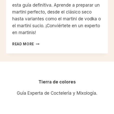
esta guía definitiva. Aprende a preparar un
martini perfecto, desde el clásico seco
hasta variantes como el martini de vodka o
el martini sucio. ¡Conviértete en un experto
en martinis!
LA
READ MORE
GUÍA
DEFINITIVA
DE
RECETAS
CLÁSICAS
DE
MARTINI:
Tierra de colores
HISTORIA,
PREPARACIÓN
Guía Experta de Coctelería y Mixología.
Y
VARIANTES