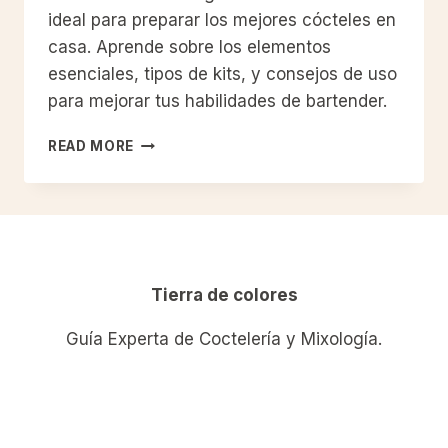
ideal para preparar los mejores cócteles en
casa. Aprende sobre los elementos
esenciales, tipos de kits, y consejos de uso
para mejorar tus habilidades de bartender.
SET
READ MORE
DE
COCTELERÍA:
GUÍA
COMPLETA
PARA
ELEGIR
EL
Tierra de colores
MEJOR
KIT
Guía Experta de Coctelería y Mixología.
PARA
PREPARAR
TUS
BEBIDAS