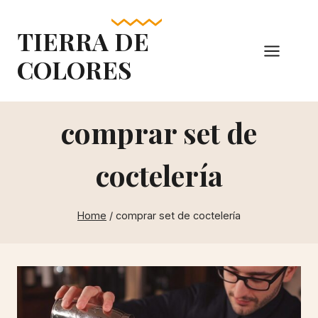
Skip
to
TIERRA DE
content
COLORES
comprar set de
coctelería
Home
/
comprar set de coctelería