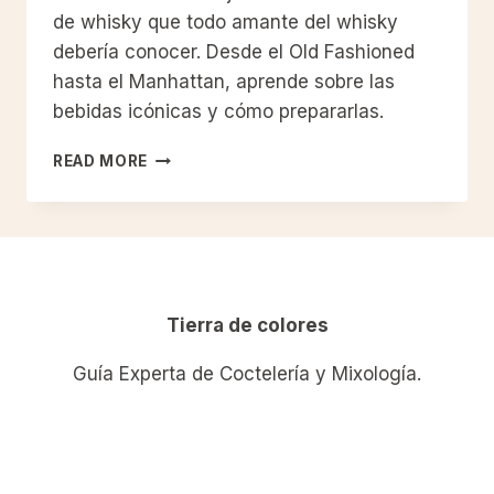
de whisky que todo amante del whisky
debería conocer. Desde el Old Fashioned
hasta el Manhattan, aprende sobre las
bebidas icónicas y cómo prepararlas.
LOS
READ MORE
10
MEJORES
CÓCTELES
CLÁSICOS
DE
WHISKY
QUE
Tierra de colores
TODO
AMANTE
Guía Experta de Coctelería y Mixología.
DEL
WHISKY
DEBERÍA
CONOCER