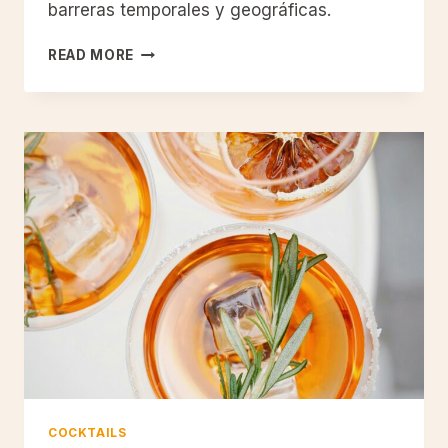
barreras temporales y geográficas.
REVIVE
READ MORE
LA
HISTORIA
CON
LA
COCTELERÍA
CLÁSICA
COCKTAILS