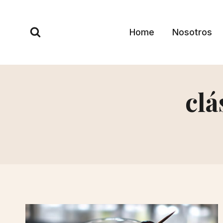
Skip
to
Home
Nosotros
content
clá