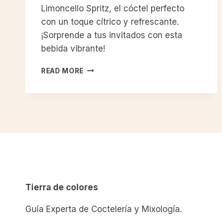
Limoncello Spritz, el cóctel perfecto
con un toque cítrico y refrescante.
¡Sorprende a tus invitados con esta
bebida vibrante!
LIMONCELLO
READ MORE
SPRITZ:
EL
TOQUE
CÍTRICO
QUE
REVOLUCIONA
TUS
CÓCTELES
Tierra de colores
Guía Experta de Coctelería y Mixología.