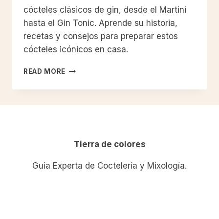
cócteles clásicos de gin, desde el Martini
hasta el Gin Tonic. Aprende su historia,
recetas y consejos para preparar estos
cócteles icónicos en casa.
EXPLORANDO
READ MORE
EL
MUNDO
DE
LOS
CÓCTELES
CLÁSICOS
DE
Tierra de colores
GIN:
RECETAS,
Guía Experta de Coctelería y Mixología.
HISTORIA
Y
CONSEJOS
PARA
PREPARARLOS