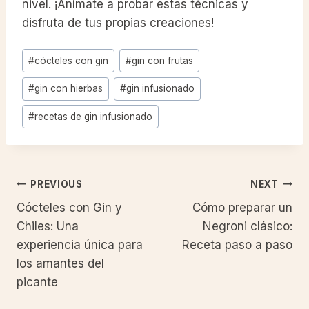
nivel. ¡Anímate a probar estas técnicas y
disfruta de tus propias creaciones!
Post
#
cócteles con gin
#
gin con frutas
Tags:
#
gin con hierbas
#
gin infusionado
#
recetas de gin infusionado
Post
PREVIOUS
NEXT
Cócteles con Gin y
Cómo preparar un
navigation
Chiles: Una
Negroni clásico:
experiencia única para
Receta paso a paso
los amantes del
picante