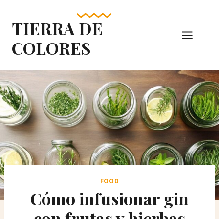
Skip
to
TIERRA DE
content
COLORES
FOOD
Cómo infusionar gin
con frutas y hierbas